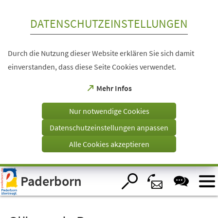
Inhalt anspringen
DATENSCHUTZEINSTELLUNGEN
Durch die Nutzung dieser Website erklären Sie sich damit
einverstanden, dass diese Seite Cookies verwendet.
(Öffnet
Mehr Infos
in
einem
Nur notwendige Cookies
neuen
Tab)
Datenschutzeinstellungen anpassen
Alle Cookies akzeptieren
Visuelle
Paderborn
Assistenzsoftware
öffnen.