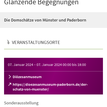
Glänzende Begegnungen
Die Domschätze von Münster und Paderborn
VERANSTALTUNGSORTE
Veranstaltungsinformationen
07. Januar 2024
–
07. Januar 2024
00:00
bis
18:00
Diözesanmuseum
https://dioezesanmuseum-paderborn.de/der-
(Öffnet
schatz-von-muenster/
in
einem
Sonderausstellung
neuen