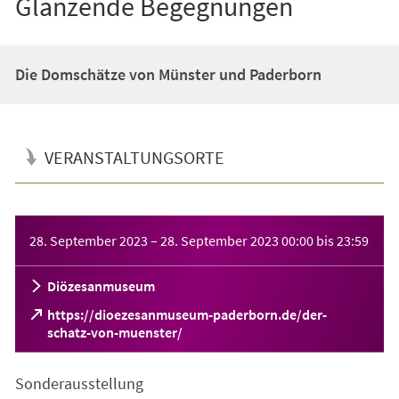
Glänzende Begegnungen
Die Domschätze von Münster und Paderborn
VERANSTALTUNGSORTE
Veranstaltungsinformationen
28. September 2023
–
28. September 2023
00:00
bis
23:59
Diözesanmuseum
https://dioezesanmuseum-paderborn.de/der-
(Öffnet
schatz-von-muenster/
in
einem
Sonderausstellung
neuen