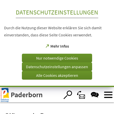
Inhalt anspringen
DATENSCHUTZEINSTELLUNGEN
Durch die Nutzung dieser Website erklären Sie sich damit
einverstanden, dass diese Seite Cookies verwendet.
(Öffnet
Mehr Infos
in
einem
Nur notwendige Cookies
neuen
Tab)
Datenschutzeinstellungen anpassen
Alle Cookies akzeptieren
Visuelle
Paderborn
Assistenzsoftware
öffnen.