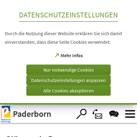
Inhalt anspringen
DATENSCHUTZEINSTELLUNGEN
Durch die Nutzung dieser Website erklären Sie sich damit
einverstanden, dass diese Seite Cookies verwendet.
(Öffnet
Mehr Infos
in
einem
Nur notwendige Cookies
neuen
Tab)
Datenschutzeinstellungen anpassen
Alle Cookies akzeptieren
Visuelle
Paderborn
Assistenzsoftware
öffnen.