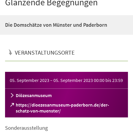
Glänzende Begegnungen
Die Domschätze von Münster und Paderborn
VERANSTALTUNGSORTE
Veranstaltungsinformationen
05. September 2023
–
05. September 2023
00:00
bis
23:59
Diözesanmuseum
https://dioezesanmuseum-paderborn.de/der-
(Öffnet
schatz-von-muenster/
in
einem
Sonderausstellung
neuen