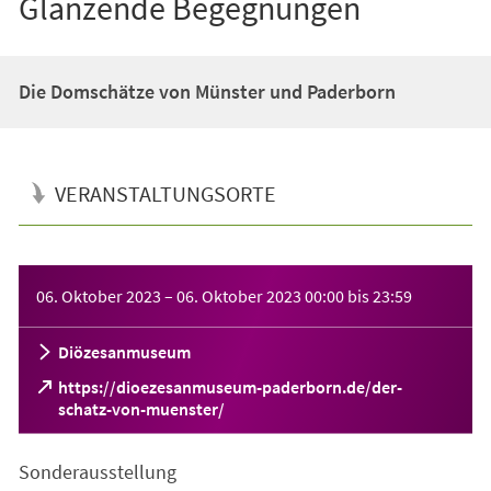
Glänzende Begegnungen
Die Domschätze von Münster und Paderborn
VERANSTALTUNGSORTE
Veranstaltungsinformationen
06. Oktober 2023
–
06. Oktober 2023
00:00
bis
23:59
Diözesanmuseum
https://dioezesanmuseum-paderborn.de/der-
(Öffnet
schatz-von-muenster/
in
einem
Sonderausstellung
neuen