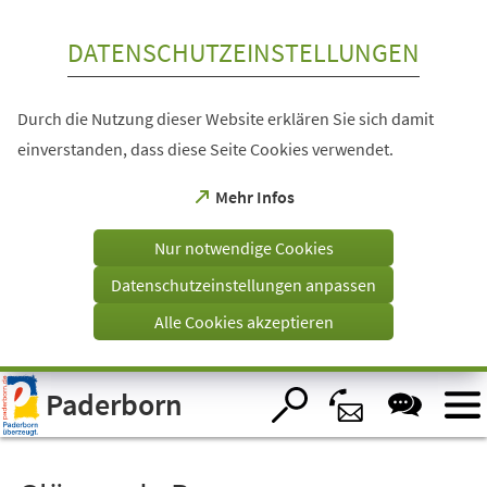
Inhalt anspringen
DATENSCHUTZEINSTELLUNGEN
Durch die Nutzung dieser Website erklären Sie sich damit
einverstanden, dass diese Seite Cookies verwendet.
(Öffnet
Mehr Infos
in
einem
Nur notwendige Cookies
neuen
Tab)
Datenschutzeinstellungen anpassen
Alle Cookies akzeptieren
Visuelle
Paderborn
Assistenzsoftware
öffnen.