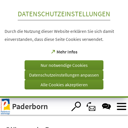
Inhalt anspringen
DATENSCHUTZEINSTELLUNGEN
Durch die Nutzung dieser Website erklären Sie sich damit
einverstanden, dass diese Seite Cookies verwendet.
(Öffnet
Mehr Infos
in
einem
Nur notwendige Cookies
neuen
Tab)
Datenschutzeinstellungen anpassen
Alle Cookies akzeptieren
Visuelle
Paderborn
Assistenzsoftware
öffnen.