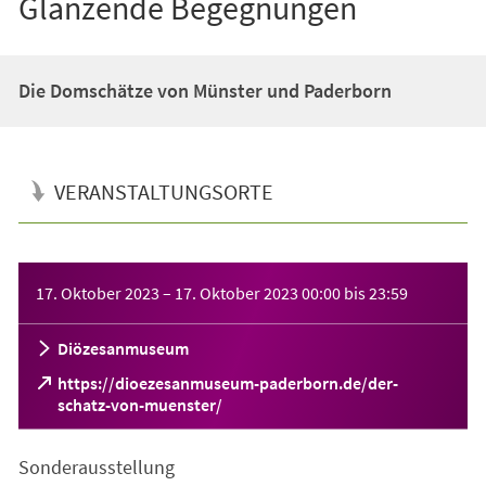
Glänzende Begegnungen
Die Domschätze von Münster und Paderborn
VERANSTALTUNGSORTE
Veranstaltungsinformationen
17. Oktober 2023
–
17. Oktober 2023
00:00
bis
23:59
Diözesanmuseum
https://dioezesanmuseum-paderborn.de/der-
(Öffnet
schatz-von-muenster/
in
einem
Sonderausstellung
neuen