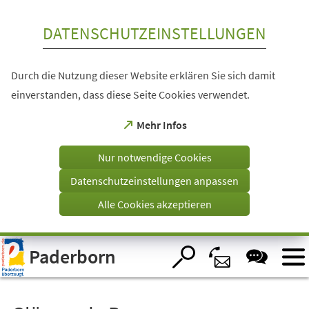
Inhalt anspringen
DATENSCHUTZEINSTELLUNGEN
Durch die Nutzung dieser Website erklären Sie sich damit
einverstanden, dass diese Seite Cookies verwendet.
(Öffnet
Mehr Infos
in
einem
Nur notwendige Cookies
neuen
Tab)
Datenschutzeinstellungen anpassen
Alle Cookies akzeptieren
Visuelle
Paderborn
Assistenzsoftware
öffnen.