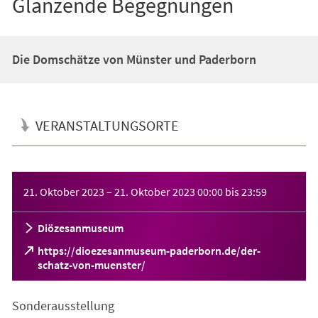
Glänzende Begegnungen
Die Domschätze von Münster und Paderborn
VERANSTALTUNGSORTE
Veranstaltungsinformationen
21. Oktober 2023
–
21. Oktober 2023
00:00
bis
23:59
Diözesanmuseum
https://dioezesanmuseum-paderborn.de/der-
(Öffnet
schatz-von-muenster/
in
einem
Sonderausstellung
neuen