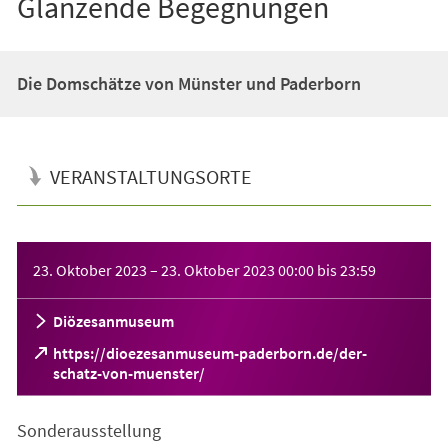
Glänzende Begegnungen
Die Domschätze von Münster und Paderborn
VERANSTALTUNGSORTE
Veranstaltungsinformationen
23. Oktober 2023
–
23. Oktober 2023
00:00
bis
23:59
Diözesanmuseum
https://dioezesanmuseum-paderborn.de/der-
(Öffnet
schatz-von-muenster/
in
einem
Sonderausstellung
neuen