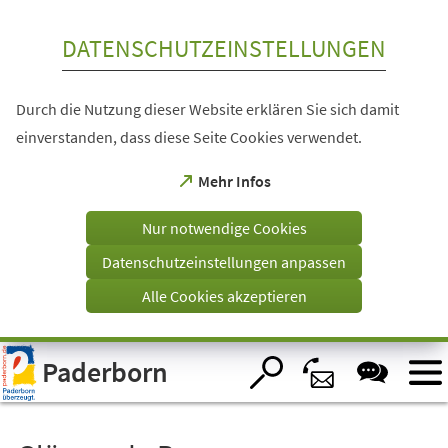
Inhalt anspringen
DATENSCHUTZEINSTELLUNGEN
Durch die Nutzung dieser Website erklären Sie sich damit
einverstanden, dass diese Seite Cookies verwendet.
(Öffnet
Mehr Infos
in
einem
Nur notwendige Cookies
neuen
Tab)
Datenschutzeinstellungen anpassen
Alle Cookies akzeptieren
Visuelle
Paderborn
Assistenzsoftware
öffnen.