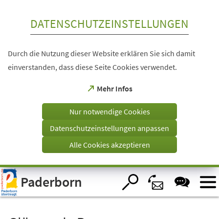
Inhalt anspringen
DATENSCHUTZEINSTELLUNGEN
Durch die Nutzung dieser Website erklären Sie sich damit
einverstanden, dass diese Seite Cookies verwendet.
(Öffnet
Mehr Infos
in
einem
Nur notwendige Cookies
neuen
Tab)
Datenschutzeinstellungen anpassen
Alle Cookies akzeptieren
Visuelle
Paderborn
Assistenzsoftware
öffnen.