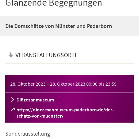
Glänzende Begegnungen
Die Domschätze von Münster und Paderborn
VERANSTALTUNGSORTE
Veranstaltungsinformationen
28. Oktober 2023
–
28. Oktober 2023
00:00
bis
23:59
Diözesanmuseum
https://dioezesanmuseum-paderborn.de/der-
(Öffnet
schatz-von-muenster/
in
einem
Sonderausstellung
neuen