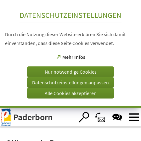
Inhalt anspringen
DATENSCHUTZEINSTELLUNGEN
Durch die Nutzung dieser Website erklären Sie sich damit
einverstanden, dass diese Seite Cookies verwendet.
(Öffnet
Mehr Infos
in
einem
Nur notwendige Cookies
neuen
Tab)
Datenschutzeinstellungen anpassen
Alle Cookies akzeptieren
Visuelle
Paderborn
Assistenzsoftware
öffnen.