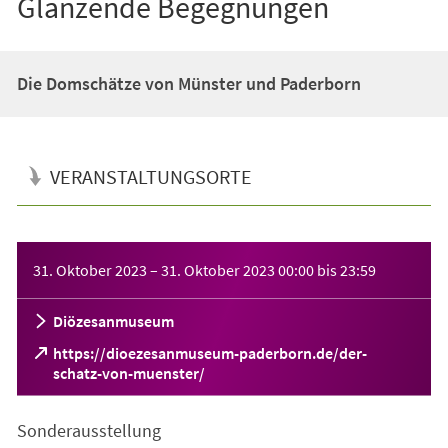
Glänzende Begegnungen
Die Domschätze von Münster und Paderborn
VERANSTALTUNGSORTE
Veranstaltungsinformationen
31. Oktober 2023
–
31. Oktober 2023
00:00
bis
23:59
Diözesanmuseum
https://dioezesanmuseum-paderborn.de/der-
(Öffnet
schatz-von-muenster/
in
einem
Sonderausstellung
neuen