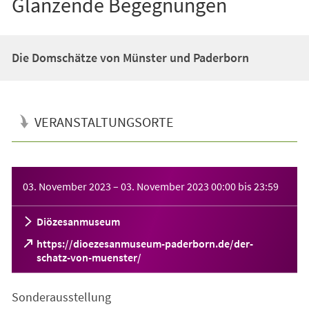
Glänzende Begegnungen
Die Domschätze von Münster und Paderborn
VERANSTALTUNGSORTE
Veranstaltungsinformationen
03. November 2023
–
03. November 2023
00:00
bis
23:59
Diözesanmuseum
https://dioezesanmuseum-paderborn.de/der-
(Öffnet
schatz-von-muenster/
in
einem
Sonderausstellung
neuen