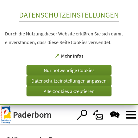
Inhalt anspringen
DATENSCHUTZEINSTELLUNGEN
Durch die Nutzung dieser Website erklären Sie sich damit
einverstanden, dass diese Seite Cookies verwendet.
(Öffnet
Mehr Infos
in
einem
Nur notwendige Cookies
neuen
Tab)
Datenschutzeinstellungen anpassen
Alle Cookies akzeptieren
Visuelle
Paderborn
Assistenzsoftware
öffnen.