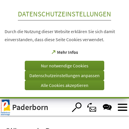
Inhalt anspringen
DATENSCHUTZEINSTELLUNGEN
Durch die Nutzung dieser Website erklären Sie sich damit
einverstanden, dass diese Seite Cookies verwendet.
(Öffnet
Mehr Infos
in
einem
Nur notwendige Cookies
neuen
Tab)
Datenschutzeinstellungen anpassen
Alle Cookies akzeptieren
Visuelle
Paderborn
Assistenzsoftware
öffnen.