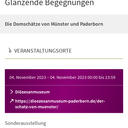
Glänzende Begegnungen
Die Domschätze von Münster und Paderborn
VERANSTALTUNGSORTE
Veranstaltungsinformationen
04. November 2023
–
04. November 2023
00:00
bis
23:59
Diözesanmuseum
https://dioezesanmuseum-paderborn.de/der-
(Öffnet
schatz-von-muenster/
in
einem
Sonderausstellung
neuen