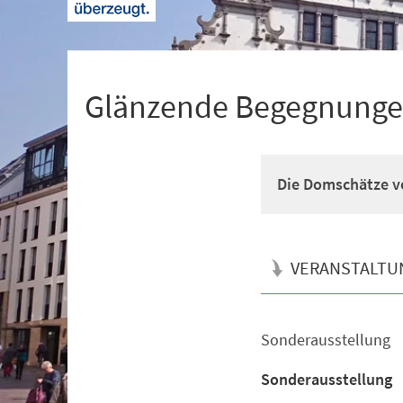
+
1
Glänzende Begegnung
Die Domschätze v
VERANSTALTU
Sonderausstellung
Veranstaltungsinformationen
Sonderausstellung