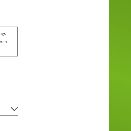
tags
woch