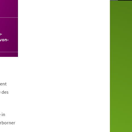
-
von-
ent
e des
 in
erborner