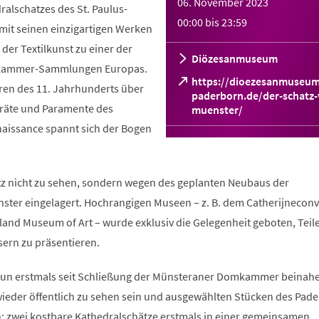
06. November 2023
alschatzes des St. Paulus-
00:00
bis
23:59
mit seinen einzigartigen Werken
er Textilkunst zu einer der
Diözesanmuseum
zkammer-Sammlungen Europas.
https://dioezesanmuseum
ren des 11. Jahrhunderts über
paderborn.de/der-schatz-
Geräte und Paramente des
(Öffnet
muenster/
in
naissance spannt sich der Bogen
einem
neuen
Tab)
z nicht zu sehen, sondern wegen des geplanten Neubaus der
er eingelagert. Hochrangigen Museen – z. B. dem Catherijneconv
land Museum of Art – wurde exklusiv die Gelegenheit geboten, Teil
sern zu präsentieren.
nun erstmals seit Schließung der Münsteraner Domkammer beinahe
wieder öffentlich zu sehen sein und ausgewählten Stücken des Pad
 zwei kostbare Kathedralschätze erstmals in einer gemeinsamen