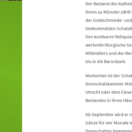
Der Bestand des Kathedr
Doms zu Münster zählt 
der Goldschmiede- und d
bedeutendsten Schat
Von kostbaren Reliquia
wertvolle liturgische 
Mittelalters und der Re
bis in die Barockzeit.
Momentan ist der Schat
Domschatzkammer Münst
Utrecht oder dem Cleve
Bestandes in ihren Häu
Ab September wird er 
Gänze für vier Monate 
Domschatzes begegnen: