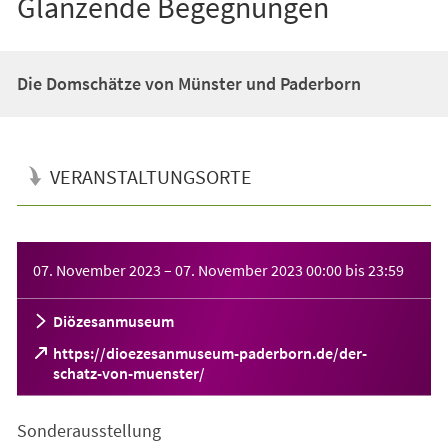
Glänzende Begegnungen
Die Domschätze von Münster und Paderborn
VERANSTALTUNGSORTE
Veranstaltungsinformationen
07. November 2023
–
07. November 2023
00:00
bis
23:59
Diözesanmuseum
https://dioezesanmuseum-paderborn.de/der-
(Öffnet
schatz-von-muenster/
in
einem
Sonderausstellung
neuen