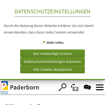
Inhalt anspringen
DATENSCHUTZEINSTELLUNGEN
Durch die Nutzung dieser Website erklären Sie sich damit
einverstanden, dass diese Seite Cookies verwendet.
(Öffnet
Mehr Infos
in
einem
Nur notwendige Cookies
neuen
Tab)
Datenschutzeinstellungen anpassen
Alle Cookies akzeptieren
Visuelle
Paderborn
Assistenzsoftware
öffnen.