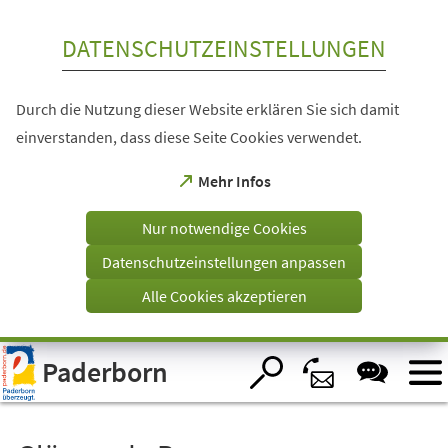
Inhalt anspringen
DATENSCHUTZEINSTELLUNGEN
Durch die Nutzung dieser Website erklären Sie sich damit
einverstanden, dass diese Seite Cookies verwendet.
(Öffnet
Mehr Infos
in
einem
Nur notwendige Cookies
neuen
Tab)
Datenschutzeinstellungen anpassen
Alle Cookies akzeptieren
Visuelle
Paderborn
Assistenzsoftware
öffnen.