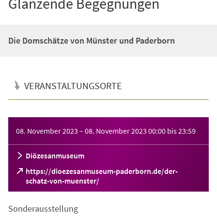
Glänzende Begegnungen
Die Domschätze von Münster und Paderborn
VERANSTALTUNGSORTE
Veranstaltungsinformationen
08. November 2023
–
08. November 2023
00:00
bis
23:59
Diözesanmuseum
https://dioezesanmuseum-paderborn.de/der-
(Öffnet
schatz-von-muenster/
in
einem
Sonderausstellung
neuen