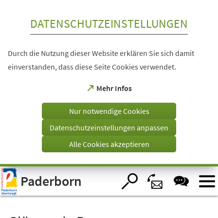
Inhalt anspringen
DATENSCHUTZEINSTELLUNGEN
Durch die Nutzung dieser Website erklären Sie sich damit
einverstanden, dass diese Seite Cookies verwendet.
(Öffnet
Mehr Infos
in
einem
Nur notwendige Cookies
neuen
Tab)
Datenschutzeinstellungen anpassen
Alle Cookies akzeptieren
Visuelle
Paderborn
Assistenzsoftware
öffnen.