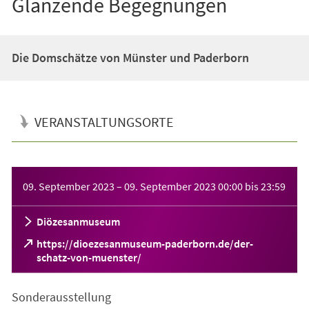
Glänzende Begegnungen
Die Domschätze von Münster und Paderborn
VERANSTALTUNGSORTE
Veranstaltungsinformationen
09. September 2023
–
09. September 2023
00:00
bis
23:59
Diözesanmuseum
https://dioezesanmuseum-paderborn.de/der-
(Öffnet
schatz-von-muenster/
in
einem
Sonderausstellung
neuen