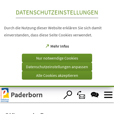
Inhalt anspringen
DATENSCHUTZEINSTELLUNGEN
Durch die Nutzung dieser Website erklären Sie sich damit
einverstanden, dass diese Seite Cookies verwendet.
(Öffnet
Mehr Infos
in
einem
Nur notwendige Cookies
neuen
Tab)
Datenschutzeinstellungen anpassen
Alle Cookies akzeptieren
Visuelle
Paderborn
Assistenzsoftware
öffnen.