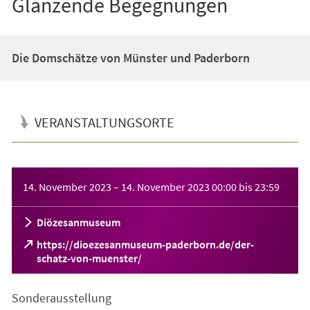
Glänzende Begegnungen
Die Domschätze von Münster und Paderborn
VERANSTALTUNGSORTE
Veranstaltungsinformationen
14. November 2023
–
14. November 2023
00:00
bis
23:59
Diözesanmuseum
https://dioezesanmuseum-paderborn.de/der-
(Öffnet
schatz-von-muenster/
in
einem
Sonderausstellung
neuen