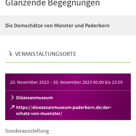
Glänzende Begegnungen
Die Domschätze von Münster und Paderborn
VERANSTALTUNGSORTE
Veranstaltungsinformationen
20. November 2023
–
20. November 2023
00:00
bis
23:59
Diözesanmuseum
https://dioezesanmuseum-paderborn.de/der-
(Öffnet
schatz-von-muenster/
in
einem
Sonderausstellung
neuen