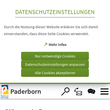
Inhalt anspringen
DATENSCHUTZEINSTELLUNGEN
Durch die Nutzung dieser Website erklären Sie sich damit
einverstanden, dass diese Seite Cookies verwendet.
(Öffnet
Mehr Infos
in
einem
Nur notwendige Cookies
neuen
Tab)
Datenschutzeinstellungen anpassen
Alle Cookies akzeptieren
Visuelle
Paderborn
Assistenzsoftware
öffnen.