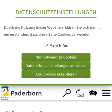
Inhalt anspringen
DATENSCHUTZEINSTELLUNGEN
Durch die Nutzung dieser Website erklären Sie sich damit
einverstanden, dass diese Seite Cookies verwendet.
(Öffnet
Mehr Infos
in
einem
Nur notwendige Cookies
neuen
Tab)
Datenschutzeinstellungen anpassen
Alle Cookies akzeptieren
Visuelle
Paderborn
Assistenzsoftware
öffnen.