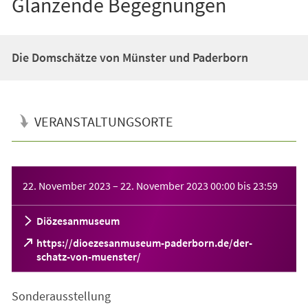
Glänzende Begegnungen
Die Domschätze von Münster und Paderborn
VERANSTALTUNGSORTE
Veranstaltungsinformationen
22. November 2023
–
22. November 2023
00:00
bis
23:59
Diözesanmuseum
https://dioezesanmuseum-paderborn.de/der-
(Öffnet
schatz-von-muenster/
in
einem
Sonderausstellung
neuen