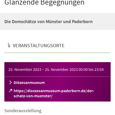
Glänzende Begegnungen
Die Domschätze von Münster und Paderborn
VERANSTALTUNGSORTE
Veranstaltungsinformationen
25. November 2023
–
25. November 2023
00:00
bis
23:59
Diözesanmuseum
https://dioezesanmuseum-paderborn.de/der-
(Öffnet
schatz-von-muenster/
in
einem
Sonderausstellung
neuen