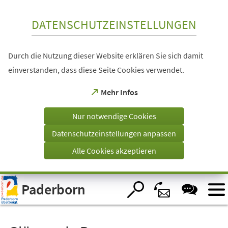
Inhalt anspringen
DATENSCHUTZEINSTELLUNGEN
Durch die Nutzung dieser Website erklären Sie sich damit
einverstanden, dass diese Seite Cookies verwendet.
(Öffnet
Mehr Infos
in
einem
Nur notwendige Cookies
neuen
Tab)
Datenschutzeinstellungen anpassen
Alle Cookies akzeptieren
Visuelle
Paderborn
Assistenzsoftware
öffnen.