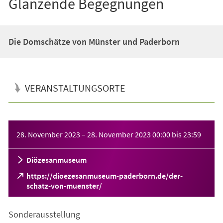
Glänzende Begegnungen
Die Domschätze von Münster und Paderborn
VERANSTALTUNGSORTE
Veranstaltungsinformationen
28. November 2023
–
28. November 2023
00:00
bis
23:59
Diözesanmuseum
https://dioezesanmuseum-paderborn.de/der-
(Öffnet
schatz-von-muenster/
in
einem
Sonderausstellung
neuen