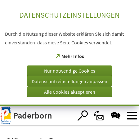
Inhalt anspringen
DATENSCHUTZEINSTELLUNGEN
Durch die Nutzung dieser Website erklären Sie sich damit
einverstanden, dass diese Seite Cookies verwendet.
(Öffnet
Mehr Infos
in
einem
Nur notwendige Cookies
neuen
Tab)
Datenschutzeinstellungen anpassen
Alle Cookies akzeptieren
Visuelle
Paderborn
Assistenzsoftware
öffnen.