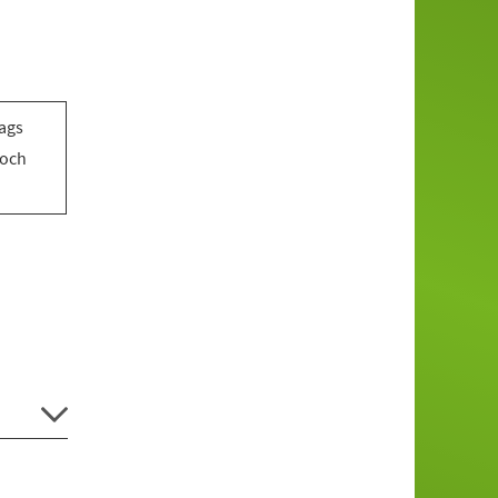
tags
woch