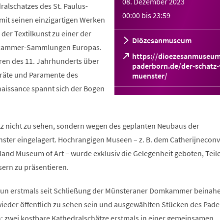
08. Dezember 2023
alschatzes des St. Paulus-
00:00
bis
23:59
mit seinen einzigartigen Werken
er Textilkunst zu einer der
Diözesanmuseum
zkammer-Sammlungen Europas.
https://dioezesanmuseum
ren des 11. Jahrhunderts über
paderborn.de/der-schatz-
Geräte und Paramente des
(Öffnet
muenster/
in
naissance spannt sich der Bogen
einem
neuen
Tab)
z nicht zu sehen, sondern wegen des geplanten Neubaus der
er eingelagert. Hochrangigen Museen – z. B. dem Catherijneconv
land Museum of Art – wurde exklusiv die Gelegenheit geboten, Teil
sern zu präsentieren.
nun erstmals seit Schließung der Münsteraner Domkammer beinahe
wieder öffentlich zu sehen sein und ausgewählten Stücken des Pad
 zwei kostbare Kathedralschätze erstmals in einer gemeinsamen