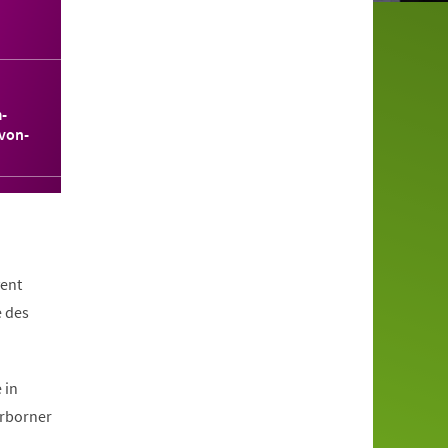
-
von-
ent
e des
 in
erborner