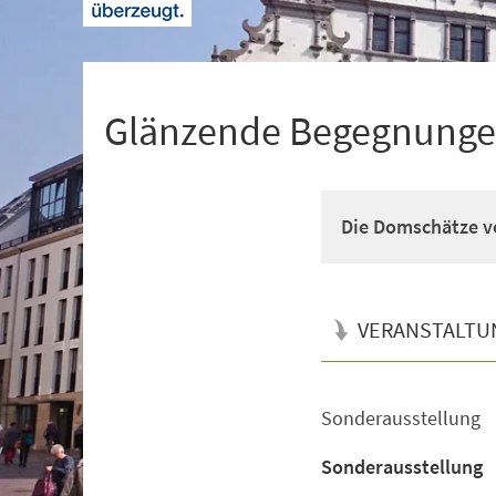
+
1
Glänzende Begegnung
Die Domschätze v
VERANSTALTU
Sonderausstellung
Veranstaltungsinformationen
Sonderausstellung