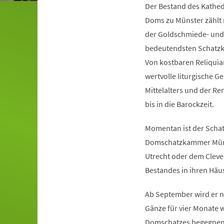
Der Bestand des Kathedr
Doms zu Münster zählt 
der Goldschmiede- und d
bedeutendsten Schat
Von kostbaren Reliquia
wertvolle liturgische 
Mittelalters und der Re
bis in die Barockzeit.
Momentan ist der Schat
Domschatzkammer Münst
Utrecht oder dem Cleve
Bestandes in ihren Häu
Ab September wird er 
Gänze für vier Monate 
Domschatzes begegnen: