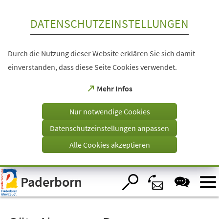
Inhalt anspringen
DATENSCHUTZEINSTELLUNGEN
Durch die Nutzung dieser Website erklären Sie sich damit
einverstanden, dass diese Seite Cookies verwendet.
(Öffnet
Mehr Infos
in
einem
Nur notwendige Cookies
neuen
Tab)
Datenschutzeinstellungen anpassen
Alle Cookies akzeptieren
Visuelle
Paderborn
Assistenzsoftware
öffnen.