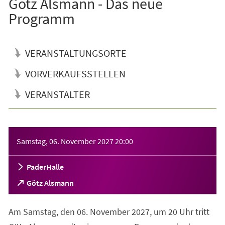
Götz Alsmann - Das neue
Programm
VERANSTALTUNGSORTE
VORVERKAUFSSTELLEN
VERANSTALTER
Veranstaltungsinformationen
Samstag, 06. November 2027
20:00
PaderHalle
(Öffnet
Götz Alsmann
in
einem
Am Samstag, den 06. November 2027, um 20 Uhr tritt
neuen
Tab)