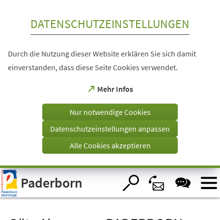
Inhalt anspringen
DATENSCHUTZEINSTELLUNGEN
Durch die Nutzung dieser Website erklären Sie sich damit
einverstanden, dass diese Seite Cookies verwendet.
(Öffnet
Mehr Infos
in
einem
Nur notwendige Cookies
neuen
Tab)
Datenschutzeinstellungen anpassen
Alle Cookies akzeptieren
Visuelle
Paderborn
Assistenzsoftware
öffnen.