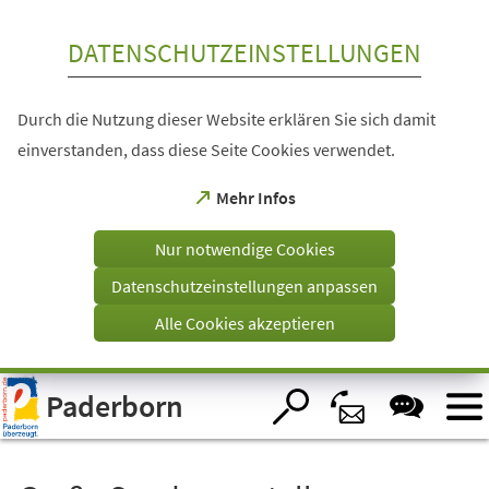
Inhalt anspringen
DATENSCHUTZEINSTELLUNGEN
Durch die Nutzung dieser Website erklären Sie sich damit
einverstanden, dass diese Seite Cookies verwendet.
(Öffnet
Mehr Infos
in
einem
Nur notwendige Cookies
neuen
Tab)
Datenschutzeinstellungen anpassen
Alle Cookies akzeptieren
Visuelle
Paderborn
Assistenzsoftware
öffnen.