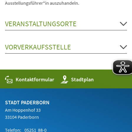
Ausstellungsführer*in auszuhandeln.
VERANSTALTUNGSORTE
VORVERKAUFSSTELLE
Kontaktformular
(Öffnet
Stadtplan
in
einem
neuen
Tab)
STADT PADERBORN
Am Hoppenhof 33
33104 Paderborn
Telefon:
05251 88-0