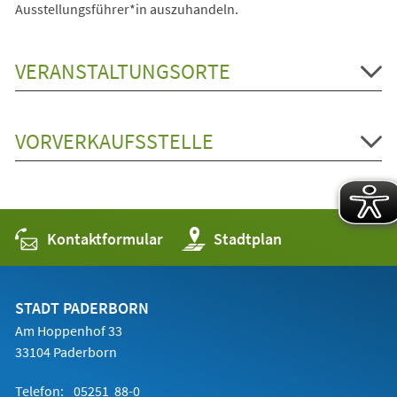
Ausstellungsführer*in auszuhandeln.
VERANSTALTUNGSORTE
VORVERKAUFSSTELLE
Kontaktformular
(Öffnet
Stadtplan
in
einem
neuen
Tab)
STADT PADERBORN
Am Hoppenhof 33
33104 Paderborn
Telefon:
05251 88-0