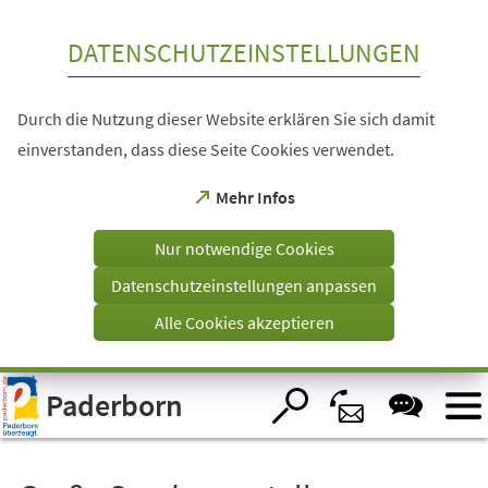
Inhalt anspringen
DATENSCHUTZEINSTELLUNGEN
Durch die Nutzung dieser Website erklären Sie sich damit
einverstanden, dass diese Seite Cookies verwendet.
(Öffnet
Mehr Infos
in
einem
Nur notwendige Cookies
neuen
Tab)
Datenschutzeinstellungen anpassen
Alle Cookies akzeptieren
Visuelle
Paderborn
Assistenzsoftware
öffnen.