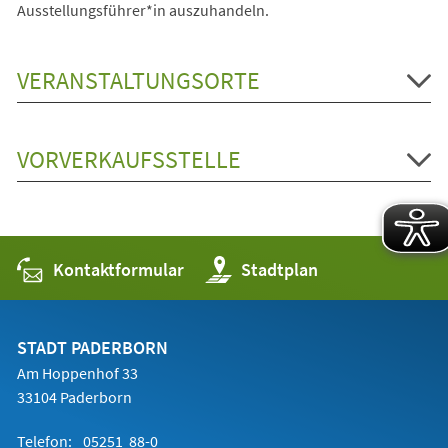
Ausstellungsführer*in auszuhandeln.
VERANSTALTUNGSORTE
VORVERKAUFSSTELLE
Kontaktformular
(Öffnet
Stadtplan
in
einem
neuen
Tab)
STADT PADERBORN
Am Hoppenhof 33
33104 Paderborn
Telefon:
05251 88-0