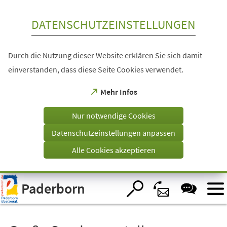
Inhalt anspringen
DATENSCHUTZEINSTELLUNGEN
Durch die Nutzung dieser Website erklären Sie sich damit
einverstanden, dass diese Seite Cookies verwendet.
(Öffnet
Mehr Infos
in
einem
Nur notwendige Cookies
neuen
Tab)
Datenschutzeinstellungen anpassen
Alle Cookies akzeptieren
Visuelle
Paderborn
Assistenzsoftware
öffnen.