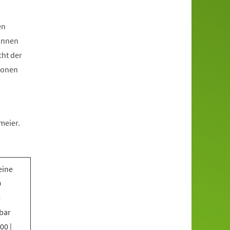
en
*innen
cht der
ionen
meier.
eine
0
e
bar
00 |