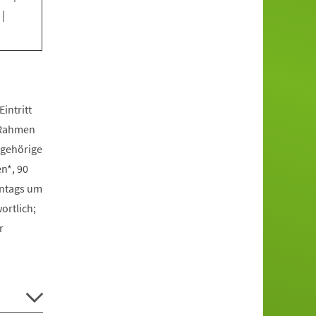
|
intritt
m Rahmen
ngehörige
n*, 90
onntags um
ortlich;
r