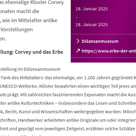
s ehemalige Kloster Corvey.
18. Januar 2025
ponaten macht die
–
 wie im Mittelalter antike
18. Januar 2025
 Vorstellungen
en.
Diözesanmuseum
(Öffnet
https://www.erbe-der-ant
lung: Corvey und das Erbe
in
einem
sstellung im Diözesanmuseum
neuen
Tab)
-Tank des Mittelalters: das ehemalige, vor 1.200 Jahren gegründet K
 UNESCO-Welterbe. Klöster bewahrten einen wichtigen Teil jenes an
ute prägt. Mit zahlreichen faszinierenden Exponaten macht die Aus
alter antike Kulturtechniken – insbesondere das Lesen und Schreib
tik, Recht, Kunst und Wissenschaften weitergegeben wurden. Mönc
Schriften, Handwerker arbeiteten antike Originale um oder integriert
hmt und geprägt vom jeweiligen Zeitgeist, erzählen solche Schätze