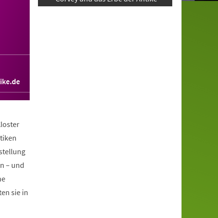
ike.de
loster
tiken
stellung
en – und
he
en sie in