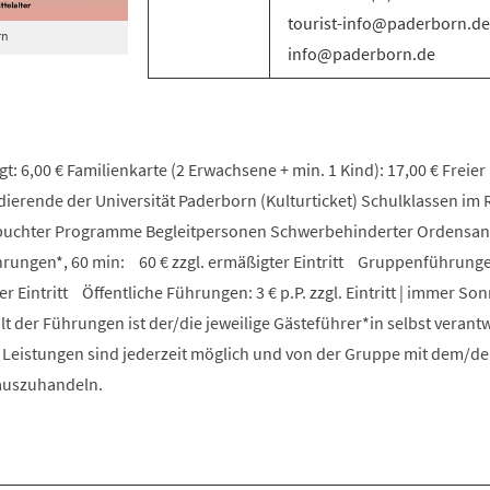
tourist-info@paderborn.de 
rn
info@paderborn.de
t: 6,00 € Familienkarte (2 Erwachsene + min. 1 Kind): 17,00 € Freier E
udierende der Universität Paderborn (Kulturticket) Schulklassen i
ebuchter Programme Begleitpersonen Schwerbehinderter Ordensa
ungen*, 60 min: 60 € zzgl. ermäßigter Eintritt Gruppenführunge
er Eintritt Öffentliche Führungen: 3 € p.P. zzgl. Eintritt | immer S
lt der Führungen ist der/die jeweilige Gästeführer*in selbst verantw
e Leistungen sind jederzeit möglich und von der Gruppe mit dem/de
 auszuhandeln.