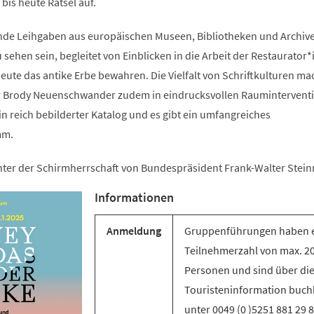
is heute Rätsel auf.
ende Leihgaben aus europäischen Museen, Bibliotheken und Archiv
sehen sein, begleitet von Einblicken in die Arbeit der Restaurator
ute das antike Erbe bewahren. Die Vielfalt von Schriftkulturen ma
er Brody Neuenschwander zudem in eindrucksvollen Raumintervent
ein reich bebilderter Katalog und es gibt ein umfangreiches
mm.
unter der Schirmherrschaft von Bundespräsident Frank-Walter Stein
Informationen
Anmeldung
Gruppenführungen haben 
Teilnehmerzahl von max. 2
Personen und sind über di
Touristeninformation buch
unter 0049 (0 )5251 881 29 8