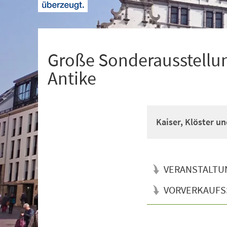
+
1
Große Sonderausstellun
Antike
Kaiser, Klöster un
VERANSTALTU
VORVERKAUFS