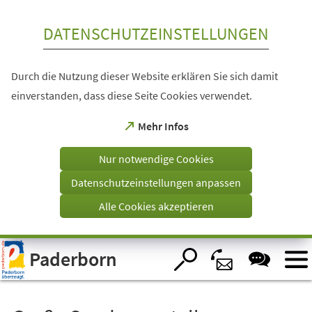
Inhalt anspringen
DATENSCHUTZEINSTELLUNGEN
Durch die Nutzung dieser Website erklären Sie sich damit
einverstanden, dass diese Seite Cookies verwendet.
(Öffnet
Mehr Infos
in
einem
Nur notwendige Cookies
neuen
Tab)
Datenschutzeinstellungen anpassen
Alle Cookies akzeptieren
Visuelle
Paderborn
Assistenzsoftware
öffnen.