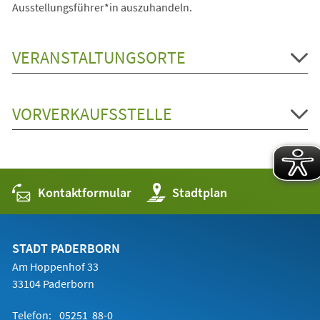
Ausstellungsführer*in auszuhandeln.
VERANSTALTUNGSORTE
VORVERKAUFSSTELLE
Kontaktformular
(Öffnet
Stadtplan
in
einem
neuen
Tab)
STADT PADERBORN
Am Hoppenhof 33
33104 Paderborn
Telefon:
05251 88-0