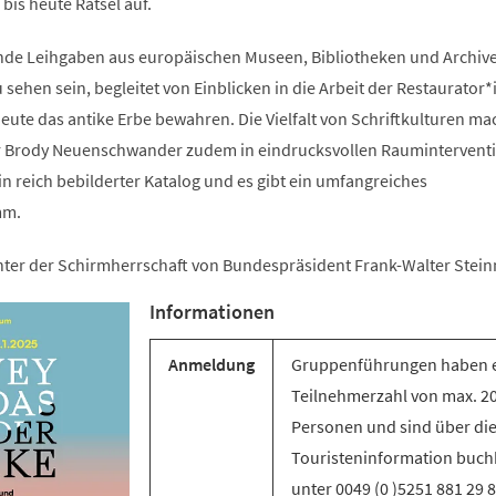
is heute Rätsel auf.
ende Leihgaben aus europäischen Museen, Bibliotheken und Archiv
sehen sein, begleitet von Einblicken in die Arbeit der Restaurator
ute das antike Erbe bewahren. Die Vielfalt von Schriftkulturen ma
er Brody Neuenschwander zudem in eindrucksvollen Raumintervent
ein reich bebilderter Katalog und es gibt ein umfangreiches
mm.
unter der Schirmherrschaft von Bundespräsident Frank-Walter Stein
Informationen
Anmeldung
Gruppenführungen haben 
Teilnehmerzahl von max. 2
Personen und sind über di
Touristeninformation buch
unter 0049 (0 )5251 881 29 8