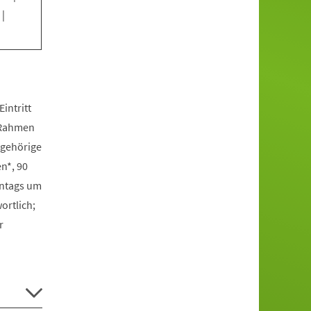
|
intritt
m Rahmen
ngehörige
n*, 90
onntags um
ortlich;
r