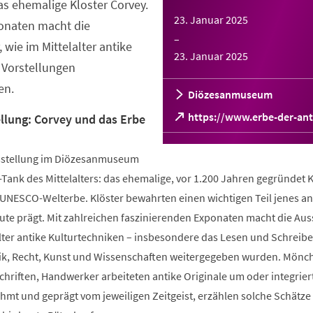
s ehemalige Kloster Corvey.
23. Januar 2025
ponaten macht die
–
 wie im Mittelalter antike
23. Januar 2025
 Vorstellungen
en.
Diözesanmuseum
(Öffnet
https://www.erbe-der-ant
lung: Corvey und das Erbe
in
einem
sstellung im Diözesanmuseum
neuen
Tab)
-Tank des Mittelalters: das ehemalige, vor 1.200 Jahren gegründet K
 UNESCO-Welterbe. Klöster bewahrten einen wichtigen Teil jenes an
ute prägt. Mit zahlreichen faszinierenden Exponaten macht die Aus
alter antike Kulturtechniken – insbesondere das Lesen und Schreib
tik, Recht, Kunst und Wissenschaften weitergegeben wurden. Mönc
Schriften, Handwerker arbeiteten antike Originale um oder integriert
hmt und geprägt vom jeweiligen Zeitgeist, erzählen solche Schätze