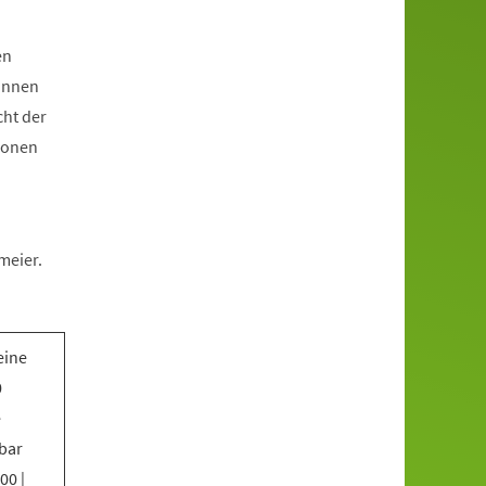
en
*innen
cht der
ionen
meier.
eine
0
e
bar
00 |