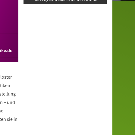
ike.de
loster
tiken
stellung
en – und
he
en sie in