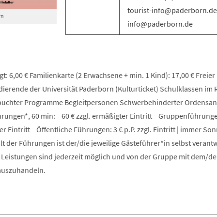
tourist-info@paderborn.de 
rn
info@paderborn.de
t: 6,00 € Familienkarte (2 Erwachsene + min. 1 Kind): 17,00 € Freier E
udierende der Universität Paderborn (Kulturticket) Schulklassen i
ebuchter Programme Begleitpersonen Schwerbehinderter Ordensa
ungen*, 60 min: 60 € zzgl. ermäßigter Eintritt Gruppenführunge
er Eintritt Öffentliche Führungen: 3 € p.P. zzgl. Eintritt | immer S
lt der Führungen ist der/die jeweilige Gästeführer*in selbst verantw
e Leistungen sind jederzeit möglich und von der Gruppe mit dem/de
 auszuhandeln.