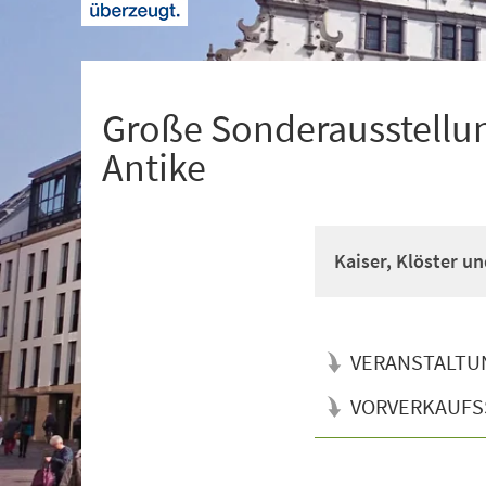
+
1
Große Sonderausstellun
Antike
Kaiser, Klöster un
VERANSTALTU
VORVERKAUFS