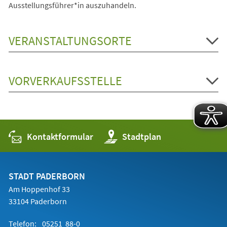
Ausstellungsführer*in auszuhandeln.
VERANSTALTUNGSORTE
VORVERKAUFSSTELLE
Kontaktformular
(Öffnet
Stadtplan
in
einem
neuen
Tab)
STADT PADERBORN
Am Hoppenhof 33
33104 Paderborn
Telefon:
05251 88-0