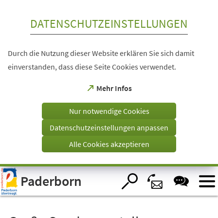
Inhalt anspringen
DATENSCHUTZEINSTELLUNGEN
Durch die Nutzung dieser Website erklären Sie sich damit
einverstanden, dass diese Seite Cookies verwendet.
(Öffnet
Mehr Infos
in
einem
Nur notwendige Cookies
neuen
Tab)
Datenschutzeinstellungen anpassen
Alle Cookies akzeptieren
Visuelle
Paderborn
Assistenzsoftware
öffnen.