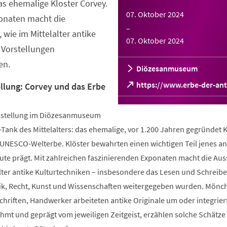
s ehemalige Kloster Corvey.
07. Oktober 2024
ponaten macht die
–
 wie im Mittelalter antike
07. Oktober 2024
 Vorstellungen
en.
Diözesanmuseum
(Öffnet
https://www.erbe-der-ant
lung: Corvey und das Erbe
in
einem
sstellung im Diözesanmuseum
neuen
Tab)
-Tank des Mittelalters: das ehemalige, vor 1.200 Jahren gegründet K
 UNESCO-Welterbe. Klöster bewahrten einen wichtigen Teil jenes an
ute prägt. Mit zahlreichen faszinierenden Exponaten macht die Aus
alter antike Kulturtechniken – insbesondere das Lesen und Schreib
tik, Recht, Kunst und Wissenschaften weitergegeben wurden. Mönc
Schriften, Handwerker arbeiteten antike Originale um oder integriert
hmt und geprägt vom jeweiligen Zeitgeist, erzählen solche Schätze