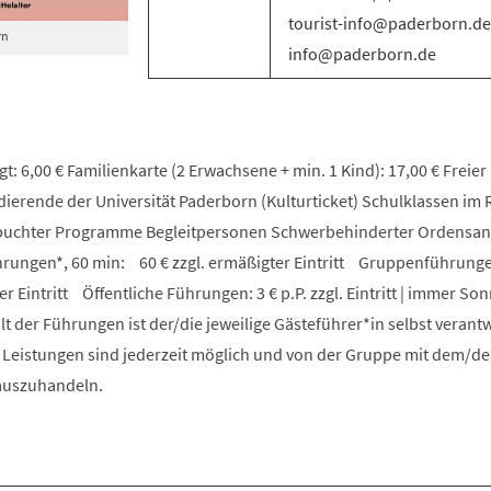
tourist-info@paderborn.de 
rn
info@paderborn.de
t: 6,00 € Familienkarte (2 Erwachsene + min. 1 Kind): 17,00 € Freier E
udierende der Universität Paderborn (Kulturticket) Schulklassen i
ebuchter Programme Begleitpersonen Schwerbehinderter Ordensa
ungen*, 60 min: 60 € zzgl. ermäßigter Eintritt Gruppenführunge
er Eintritt Öffentliche Führungen: 3 € p.P. zzgl. Eintritt | immer S
lt der Führungen ist der/die jeweilige Gästeführer*in selbst verantw
e Leistungen sind jederzeit möglich und von der Gruppe mit dem/de
 auszuhandeln.