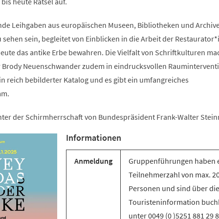
is heute Rätsel auf.
ende Leihgaben aus europäischen Museen, Bibliotheken und Archiv
sehen sein, begleitet von Einblicken in die Arbeit der Restaurator
ute das antike Erbe bewahren. Die Vielfalt von Schriftkulturen ma
er Brody Neuenschwander zudem in eindrucksvollen Raumintervent
ein reich bebilderter Katalog und es gibt ein umfangreiches
mm.
unter der Schirmherrschaft von Bundespräsident Frank-Walter Stein
Informationen
Anmeldung
Gruppenführungen haben 
Teilnehmerzahl von max. 2
Personen und sind über di
Touristeninformation buch
unter 0049 (0 )5251 881 29 8