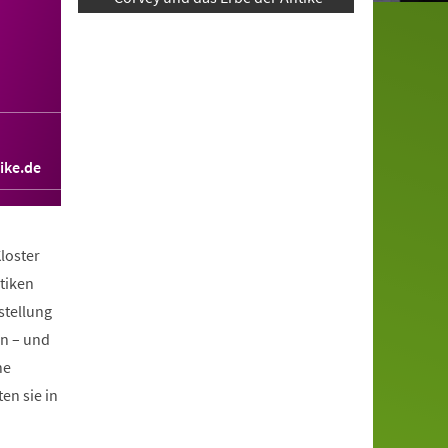
ike.de
loster
tiken
stellung
en – und
he
en sie in