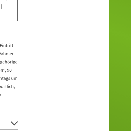
|
intritt
m Rahmen
ngehörige
n*, 90
onntags um
ortlich;
r