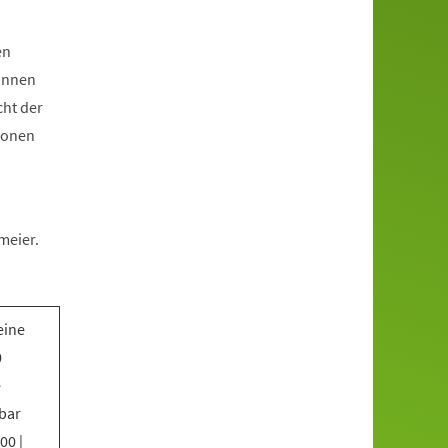
en
*innen
cht der
ionen
meier.
eine
0
e
bar
00 |