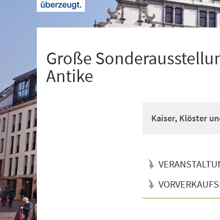
+
1
Große Sonderausstellun
Antike
Kaiser, Klöster un
VERANSTALTU
VORVERKAUFS