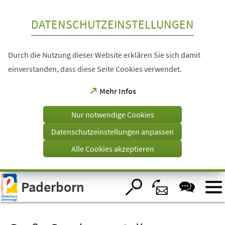
Inhalt anspringen
DATENSCHUTZEINSTELLUNGEN
Durch die Nutzung dieser Website erklären Sie sich damit
einverstanden, dass diese Seite Cookies verwendet.
(Öffnet
Mehr Infos
in
einem
Nur notwendige Cookies
neuen
Tab)
Datenschutzeinstellungen anpassen
Alle Cookies akzeptieren
Visuelle
Paderborn
Assistenzsoftware
öffnen.