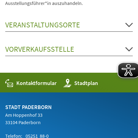
Ausstellungsführer*in auszuhandeln.
VERANSTALTUNGSORTE
VORVERKAUFSSTELLE
Kontaktformular
(Öffnet
Stadtplan
in
einem
neuen
Tab)
STADT PADERBORN
Am Hoppenhof 33
33104 Paderborn
Telefon:
05251 88-0