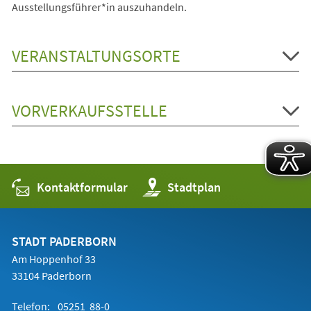
Ausstellungsführer*in auszuhandeln.
VERANSTALTUNGSORTE
VORVERKAUFSSTELLE
Kontaktformular
(Öffnet
Stadtplan
in
einem
neuen
Tab)
STADT PADERBORN
Am Hoppenhof 33
33104 Paderborn
Telefon:
05251 88-0