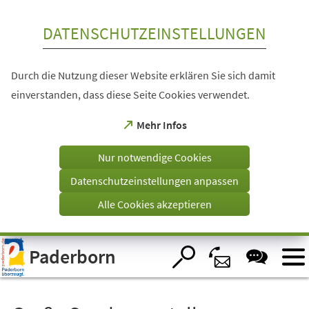
Inhalt anspringen
DATENSCHUTZEINSTELLUNGEN
Durch die Nutzung dieser Website erklären Sie sich damit
einverstanden, dass diese Seite Cookies verwendet.
(Öffnet
Mehr Infos
in
einem
Nur notwendige Cookies
neuen
Tab)
Datenschutzeinstellungen anpassen
Alle Cookies akzeptieren
Visuelle
Paderborn
Assistenzsoftware
öffnen.