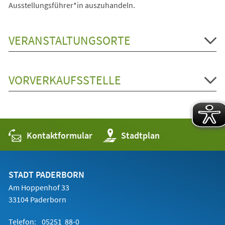
Ausstellungsführer*in auszuhandeln.
VERANSTALTUNGSORTE
VORVERKAUFSSTELLE
Kontaktformular
(Öffnet
Stadtplan
in
einem
neuen
Tab)
STADT PADERBORN
Am Hoppenhof 33
33104 Paderborn
Telefon:
05251 88-0