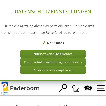
Inhalt anspringen
DATENSCHUTZEINSTELLUNGEN
Durch die Nutzung dieser Website erklären Sie sich damit
einverstanden, dass diese Seite Cookies verwendet.
(Öffnet
Mehr Infos
in
einem
Nur notwendige Cookies
neuen
Tab)
Datenschutzeinstellungen anpassen
Alle Cookies akzeptieren
Visuelle
Paderborn
Assistenzsoftware
öffnen.