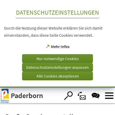
Inhalt anspringen
DATENSCHUTZEINSTELLUNGEN
Durch die Nutzung dieser Website erklären Sie sich damit
einverstanden, dass diese Seite Cookies verwendet.
(Öffnet
Mehr Infos
in
einem
Nur notwendige Cookies
neuen
Tab)
Datenschutzeinstellungen anpassen
Alle Cookies akzeptieren
Visuelle
Paderborn
Assistenzsoftware
öffnen.