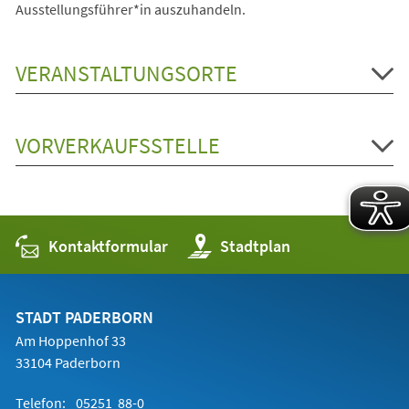
Ausstellungsführer*in auszuhandeln.
VERANSTALTUNGSORTE
VORVERKAUFSSTELLE
Kontaktformular
(Öffnet
Stadtplan
in
einem
neuen
Tab)
STADT PADERBORN
Am Hoppenhof 33
33104 Paderborn
Telefon:
05251 88-0