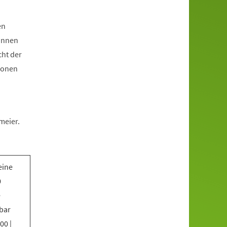
en
*innen
cht der
ionen
meier.
eine
0
e
bar
00 |