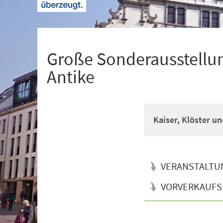
+
1
Große Sonderausstellun
Antike
Kaiser, Klöster un
VERANSTALTU
VORVERKAUFS