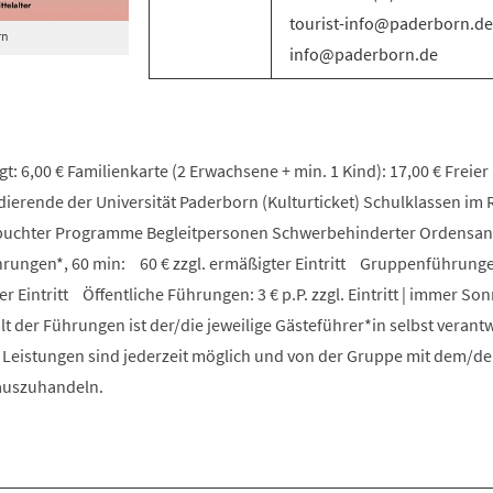
tourist-info@paderborn.de 
rn
info@paderborn.de
t: 6,00 € Familienkarte (2 Erwachsene + min. 1 Kind): 17,00 € Freier E
udierende der Universität Paderborn (Kulturticket) Schulklassen i
ebuchter Programme Begleitpersonen Schwerbehinderter Ordensa
ungen*, 60 min: 60 € zzgl. ermäßigter Eintritt Gruppenführunge
er Eintritt Öffentliche Führungen: 3 € p.P. zzgl. Eintritt | immer S
lt der Führungen ist der/die jeweilige Gästeführer*in selbst verantw
e Leistungen sind jederzeit möglich und von der Gruppe mit dem/de
 auszuhandeln.