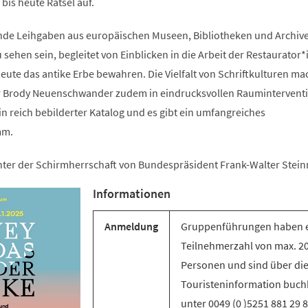
is heute Rätsel auf.
ende Leihgaben aus europäischen Museen, Bibliotheken und Archiv
sehen sein, begleitet von Einblicken in die Arbeit der Restaurator
ute das antike Erbe bewahren. Die Vielfalt von Schriftkulturen ma
er Brody Neuenschwander zudem in eindrucksvollen Raumintervent
ein reich bebilderter Katalog und es gibt ein umfangreiches
mm.
unter der Schirmherrschaft von Bundespräsident Frank-Walter Stein
Informationen
Anmeldung
Gruppenführungen haben 
Teilnehmerzahl von max. 2
Personen und sind über di
Touristeninformation buch
unter 0049 (0 )5251 881 29 8