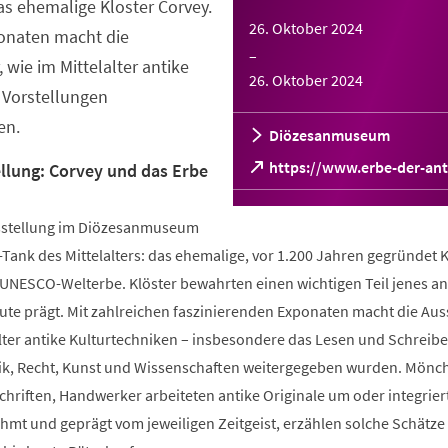
s ehemalige Kloster Corvey.
26. Oktober 2024
ponaten macht die
–
 wie im Mittelalter antike
26. Oktober 2024
 Vorstellungen
en.
Diözesanmuseum
(Öffnet
https://www.erbe-der-ant
lung: Corvey und das Erbe
in
einem
sstellung im Diözesanmuseum
neuen
Tab)
-Tank des Mittelalters: das ehemalige, vor 1.200 Jahren gegründet K
 UNESCO-Welterbe. Klöster bewahrten einen wichtigen Teil jenes an
ute prägt. Mit zahlreichen faszinierenden Exponaten macht die Aus
alter antike Kulturtechniken – insbesondere das Lesen und Schreib
tik, Recht, Kunst und Wissenschaften weitergegeben wurden. Mönc
Schriften, Handwerker arbeiteten antike Originale um oder integriert
hmt und geprägt vom jeweiligen Zeitgeist, erzählen solche Schätze