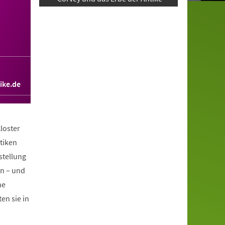
ike.de
loster
tiken
stellung
en – und
he
en sie in