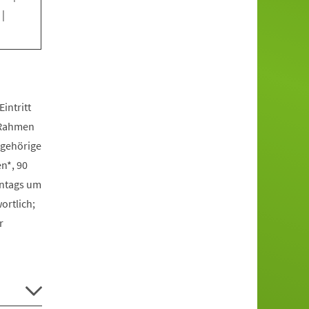
|
intritt
m Rahmen
ngehörige
n*, 90
onntags um
ortlich;
r