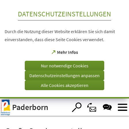
Inhalt anspringen
DATENSCHUTZEINSTELLUNGEN
Durch die Nutzung dieser Website erklären Sie sich damit
einverstanden, dass diese Seite Cookies verwendet.
(Öffnet
Mehr Infos
in
einem
Nur notwendige Cookies
neuen
Tab)
Datenschutzeinstellungen anpassen
Alle Cookies akzeptieren
Visuelle
Paderborn
Assistenzsoftware
öffnen.