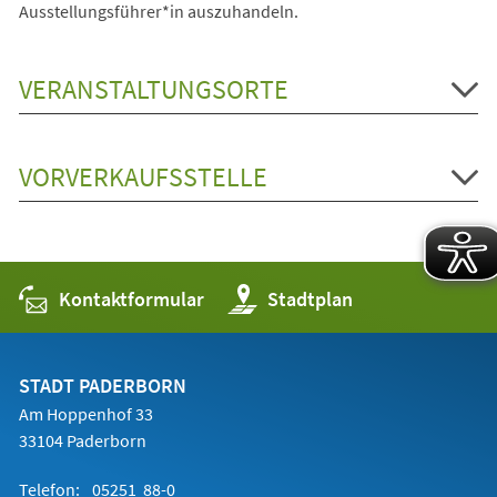
Ausstellungsführer*in auszuhandeln.
VERANSTALTUNGSORTE
VORVERKAUFSSTELLE
Kontaktformular
(Öffnet
Stadtplan
in
einem
neuen
Tab)
STADT PADERBORN
Am Hoppenhof 33
33104 Paderborn
Telefon:
05251 88-0