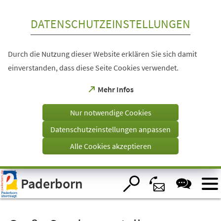
Inhalt anspringen
DATENSCHUTZEINSTELLUNGEN
Durch die Nutzung dieser Website erklären Sie sich damit
einverstanden, dass diese Seite Cookies verwendet.
(Öffnet
Mehr Infos
in
einem
Nur notwendige Cookies
neuen
Tab)
Datenschutzeinstellungen anpassen
Alle Cookies akzeptieren
Visuelle
Paderborn
Assistenzsoftware
öffnen.