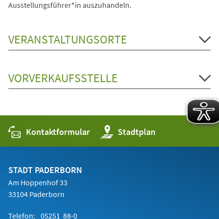
Ausstellungsführer*in auszuhandeln.
VERANSTALTUNGSORTE
VORVERKAUFSSTELLE
Kontaktformular
(Öffnet
Stadtplan
in
einem
neuen
Tab)
STADT PADERBORN
Am Hoppenhof 33
33104 Paderborn
Telefon:
05251 88-0