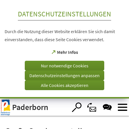
Inhalt anspringen
DATENSCHUTZEINSTELLUNGEN
Durch die Nutzung dieser Website erklären Sie sich damit
einverstanden, dass diese Seite Cookies verwendet.
(Öffnet
Mehr Infos
in
einem
Nur notwendige Cookies
neuen
Tab)
Datenschutzeinstellungen anpassen
Alle Cookies akzeptieren
Visuelle
Paderborn
Assistenzsoftware
öffnen.