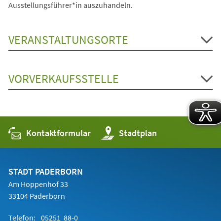
Ausstellungsführer*in auszuhandeln.
VERANSTALTUNGSORTE
VORVERKAUFSSTELLE
Kontaktformular
(Öffnet
Stadtplan
in
einem
neuen
Tab)
STADT PADERBORN
Am Hoppenhof 33
33104 Paderborn
Telefon:
05251 88-0