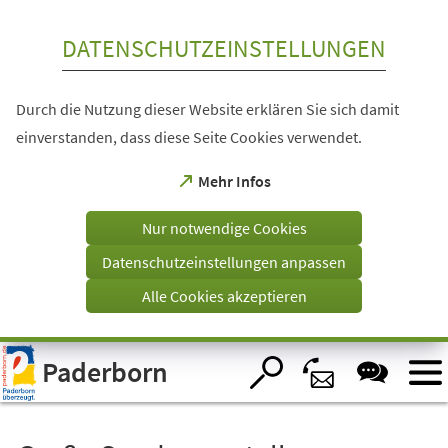
Inhalt anspringen
DATENSCHUTZEINSTELLUNGEN
Durch die Nutzung dieser Website erklären Sie sich damit
einverstanden, dass diese Seite Cookies verwendet.
(Öffnet
Mehr Infos
in
einem
Nur notwendige Cookies
neuen
Tab)
Datenschutzeinstellungen anpassen
Alle Cookies akzeptieren
Visuelle
Paderborn
Assistenzsoftware
öffnen.