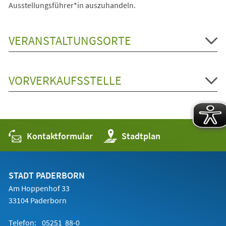
Ausstellungsführer*in auszuhandeln.
VERANSTALTUNGSORTE
VORVERKAUFSSTELLE
Kontaktformular
(Öffnet
Stadtplan
in
einem
neuen
Tab)
STADT PADERBORN
Am Hoppenhof 33
33104 Paderborn
Telefon:
05251 88-0