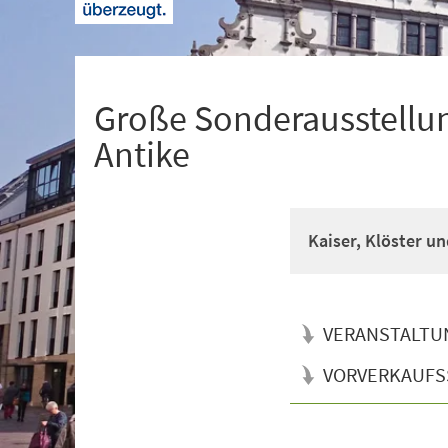
+
1
Große Sonderausstellun
Antike
Kaiser, Klöster un
VERANSTALTU
VORVERKAUFS