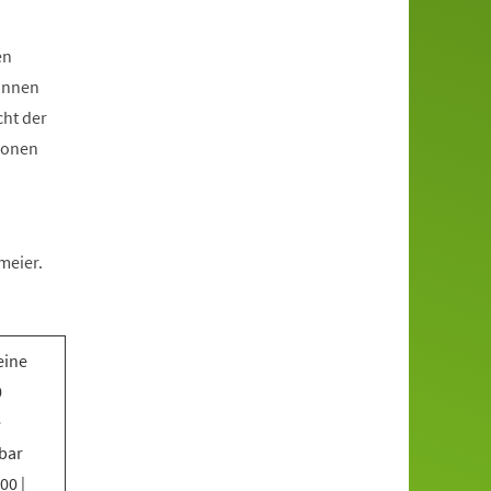
en
*innen
cht der
ionen
meier.
eine
0
e
bar
00 |