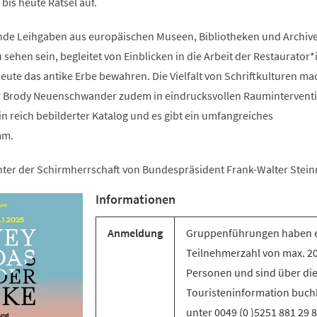
is heute Rätsel auf.
ende Leihgaben aus europäischen Museen, Bibliotheken und Archiv
sehen sein, begleitet von Einblicken in die Arbeit der Restaurator
ute das antike Erbe bewahren. Die Vielfalt von Schriftkulturen ma
er Brody Neuenschwander zudem in eindrucksvollen Raumintervent
ein reich bebilderter Katalog und es gibt ein umfangreiches
mm.
unter der Schirmherrschaft von Bundespräsident Frank-Walter Stein
Informationen
Anmeldung
Gruppenführungen haben 
Teilnehmerzahl von max. 2
Personen und sind über di
Touristeninformation buch
unter 0049 (0 )5251 881 29 8