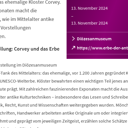
s ehemalige Kloster Corvey.
13. November 2024
ponaten macht die
–
 wie im Mittelalter antike
13. November 2024
 Vorstellungen
en.
Diözesanmuseum
(Öffnet
https://www.erbe-der-ant
lung: Corvey und das Erbe
in
einem
sstellung im Diözesanmuseum
neuen
Tab)
-Tank des Mittelalters: das ehemalige, vor 1.200 Jahren gegründet K
 UNESCO-Welterbe. Klöster bewahrten einen wichtigen Teil jenes an
ute prägt. Mit zahlreichen faszinierenden Exponaten macht die Aus
alter antike Kulturtechniken – insbesondere das Lesen und Schreib
tik, Recht, Kunst und Wissenschaften weitergegeben wurden. Mönc
Schriften, Handwerker arbeiteten antike Originale um oder integriert
hmt und geprägt vom jeweiligen Zeitgeist, erzählen solche Schätze