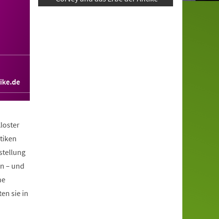
ike.de
loster
tiken
stellung
en – und
he
en sie in