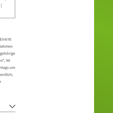
|
intritt
m Rahmen
ngehörige
n*, 90
onntags um
ortlich;
r