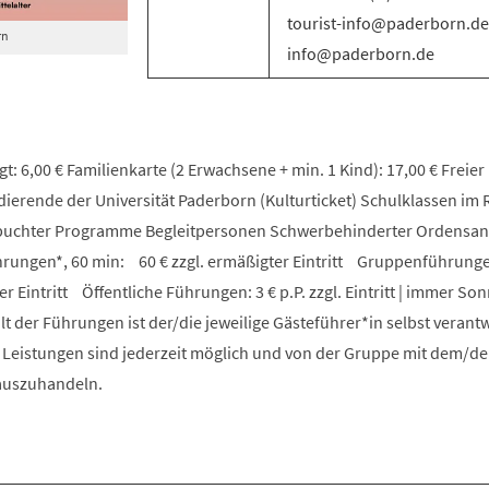
tourist-info@paderborn.de 
rn
info@paderborn.de
t: 6,00 € Familienkarte (2 Erwachsene + min. 1 Kind): 17,00 € Freier E
udierende der Universität Paderborn (Kulturticket) Schulklassen i
ebuchter Programme Begleitpersonen Schwerbehinderter Ordensa
ungen*, 60 min: 60 € zzgl. ermäßigter Eintritt Gruppenführunge
er Eintritt Öffentliche Führungen: 3 € p.P. zzgl. Eintritt | immer S
lt der Führungen ist der/die jeweilige Gästeführer*in selbst verantw
e Leistungen sind jederzeit möglich und von der Gruppe mit dem/de
 auszuhandeln.