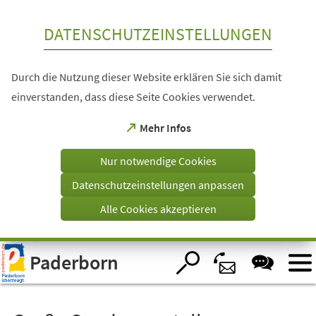
Inhalt anspringen
DATENSCHUTZEINSTELLUNGEN
Durch die Nutzung dieser Website erklären Sie sich damit
einverstanden, dass diese Seite Cookies verwendet.
(Öffnet
Mehr Infos
in
einem
Nur notwendige Cookies
neuen
Tab)
Datenschutzeinstellungen anpassen
Alle Cookies akzeptieren
Visuelle
Paderborn
Assistenzsoftware
öffnen.