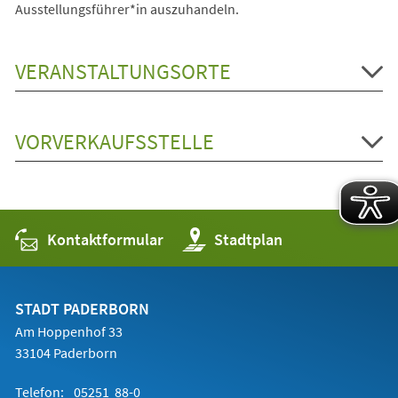
Ausstellungsführer*in auszuhandeln.
VERANSTALTUNGSORTE
VORVERKAUFSSTELLE
Kontaktformular
(Öffnet
Stadtplan
in
einem
neuen
Tab)
STADT PADERBORN
Am Hoppenhof 33
33104 Paderborn
Telefon:
05251 88-0