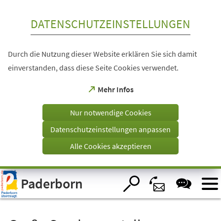
Inhalt anspringen
DATENSCHUTZEINSTELLUNGEN
Durch die Nutzung dieser Website erklären Sie sich damit
einverstanden, dass diese Seite Cookies verwendet.
(Öffnet
Mehr Infos
in
einem
Nur notwendige Cookies
neuen
Tab)
Datenschutzeinstellungen anpassen
Alle Cookies akzeptieren
Visuelle
Paderborn
Assistenzsoftware
öffnen.