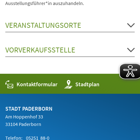
Ausstellungsführer*in auszuhandeln.
VERANSTALTUNGSORTE
VORVERKAUFSSTELLE
Kontaktformular
(Öffnet
Stadtplan
in
einem
neuen
Tab)
STADT PADERBORN
Am Hoppenhof 33
33104 Paderborn
Telefon:
05251 88-0