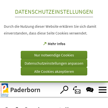
Inhalt anspringen
DATENSCHUTZEINSTELLUNGEN
Durch die Nutzung dieser Website erklären Sie sich damit
einverstanden, dass diese Seite Cookies verwendet.
(Öffnet
Mehr Infos
in
einem
Nur notwendige Cookies
neuen
Tab)
Datenschutzeinstellungen anpassen
Alle Cookies akzeptieren
Visuelle
Paderborn
Assistenzsoftware
öffnen.