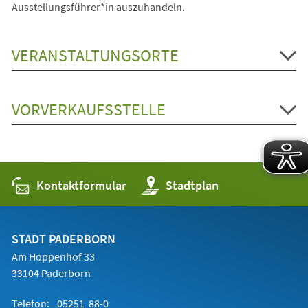
Ausstellungsführer*in auszuhandeln.
VERANSTALTUNGSORTE
VORVERKAUFSSTELLE
Kontaktformular
(Öffnet
Stadtplan
in
einem
neuen
Tab)
STADT PADERBORN
Am Hoppenhof 33
33104 Paderborn
Telefon:
05251 88-0