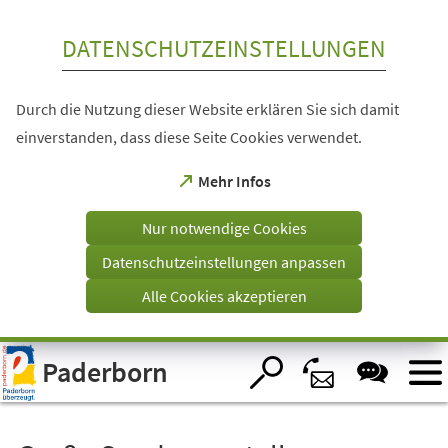
Inhalt anspringen
DATENSCHUTZEINSTELLUNGEN
Durch die Nutzung dieser Website erklären Sie sich damit
einverstanden, dass diese Seite Cookies verwendet.
(Öffnet
Mehr Infos
in
einem
Nur notwendige Cookies
neuen
Tab)
Datenschutzeinstellungen anpassen
Alle Cookies akzeptieren
Visuelle
Paderborn
Assistenzsoftware
öffnen.