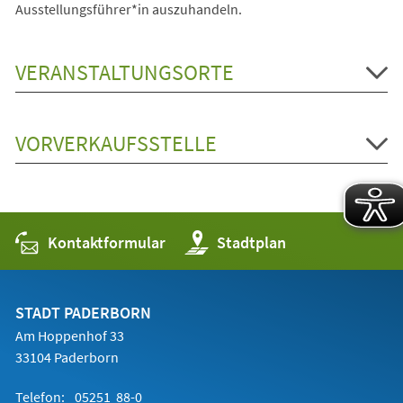
Ausstellungsführer*in auszuhandeln.
VERANSTALTUNGSORTE
VORVERKAUFSSTELLE
Kontaktformular
(Öffnet
Stadtplan
in
einem
neuen
Tab)
STADT PADERBORN
Am Hoppenhof 33
33104 Paderborn
Telefon:
05251 88-0