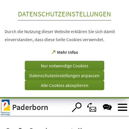
Inhalt anspringen
DATENSCHUTZEINSTELLUNGEN
Durch die Nutzung dieser Website erklären Sie sich damit
einverstanden, dass diese Seite Cookies verwendet.
(Öffnet
Mehr Infos
in
einem
Nur notwendige Cookies
neuen
Tab)
Datenschutzeinstellungen anpassen
Alle Cookies akzeptieren
Visuelle
Paderborn
Assistenzsoftware
öffnen.