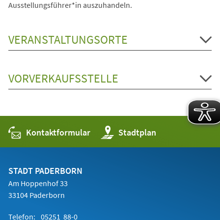
Ausstellungsführer*in auszuhandeln.
VERANSTALTUNGSORTE
VORVERKAUFSSTELLE
Kontaktformular
(Öffnet
Stadtplan
in
einem
neuen
Tab)
STADT PADERBORN
Am Hoppenhof 33
33104 Paderborn
Telefon:
05251 88-0