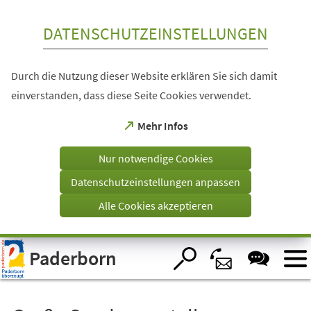
Inhalt anspringen
DATENSCHUTZEINSTELLUNGEN
Durch die Nutzung dieser Website erklären Sie sich damit
einverstanden, dass diese Seite Cookies verwendet.
(Öffnet
Mehr Infos
in
einem
Nur notwendige Cookies
neuen
Tab)
Datenschutzeinstellungen anpassen
Alle Cookies akzeptieren
Visuelle
Paderborn
Assistenzsoftware
öffnen.