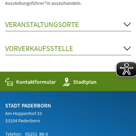
Ausstellungsführer*in auszuhandeln.
VERANSTALTUNGSORTE
VORVERKAUFSSTELLE
Kontaktformular
(Öffnet
Stadtplan
in
einem
neuen
Tab)
STADT PADERBORN
Am Hoppenhof 33
33104 Paderborn
Telefon:
05251 88-0