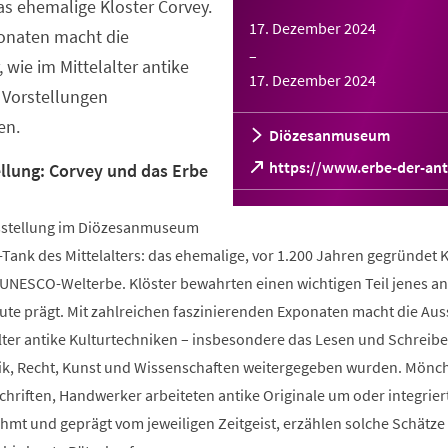
s ehemalige Kloster Corvey.
17. Dezember 2024
ponaten macht die
–
 wie im Mittelalter antike
17. Dezember 2024
 Vorstellungen
en.
Diözesanmuseum
(Öffnet
https://www.erbe-der-ant
lung: Corvey und das Erbe
in
einem
sstellung im Diözesanmuseum
neuen
Tab)
-Tank des Mittelalters: das ehemalige, vor 1.200 Jahren gegründet K
 UNESCO-Welterbe. Klöster bewahrten einen wichtigen Teil jenes an
ute prägt. Mit zahlreichen faszinierenden Exponaten macht die Aus
alter antike Kulturtechniken – insbesondere das Lesen und Schreib
tik, Recht, Kunst und Wissenschaften weitergegeben wurden. Mönc
Schriften, Handwerker arbeiteten antike Originale um oder integriert
hmt und geprägt vom jeweiligen Zeitgeist, erzählen solche Schätze