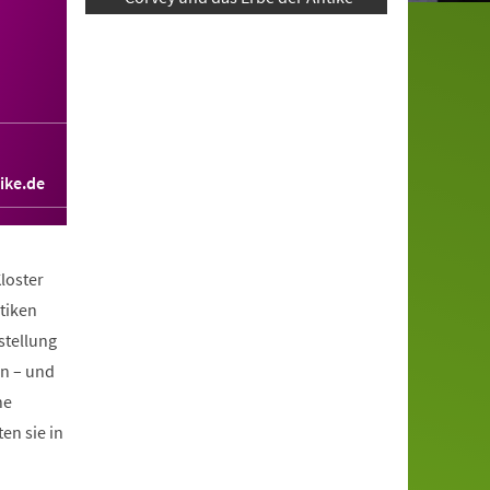
ike.de
loster
tiken
stellung
en – und
he
en sie in