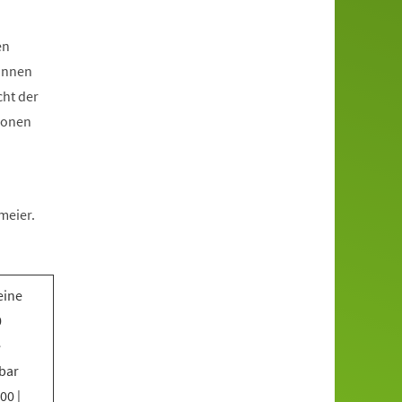
en
*innen
cht der
ionen
meier.
eine
0
e
bar
00 |