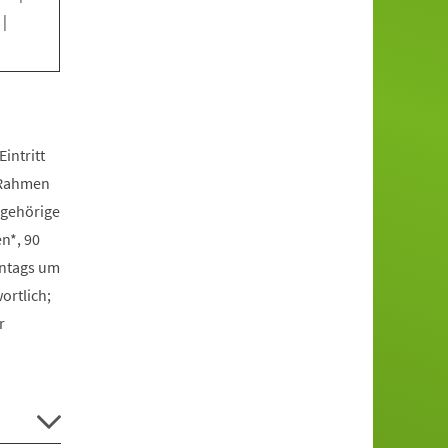
|
intritt
m Rahmen
ngehörige
n*, 90
onntags um
ortlich;
r