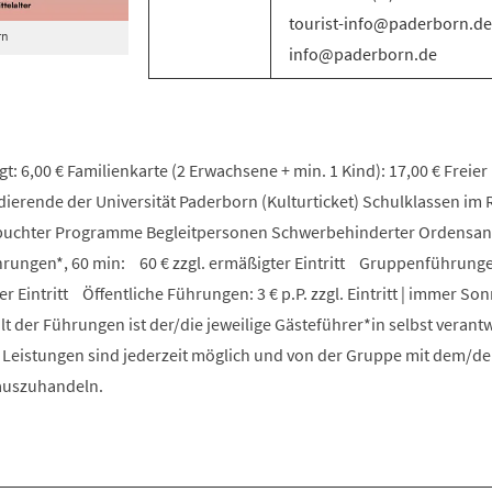
tourist-info@paderborn.de 
rn
info@paderborn.de
t: 6,00 € Familienkarte (2 Erwachsene + min. 1 Kind): 17,00 € Freier E
udierende der Universität Paderborn (Kulturticket) Schulklassen i
ebuchter Programme Begleitpersonen Schwerbehinderter Ordensa
ungen*, 60 min: 60 € zzgl. ermäßigter Eintritt Gruppenführunge
er Eintritt Öffentliche Führungen: 3 € p.P. zzgl. Eintritt | immer S
lt der Führungen ist der/die jeweilige Gästeführer*in selbst verantw
e Leistungen sind jederzeit möglich und von der Gruppe mit dem/de
 auszuhandeln.