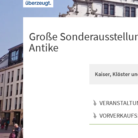
+
1
Große Sonderausstellun
Antike
Kaiser, Klöster un
VERANSTALTU
VORVERKAUFS