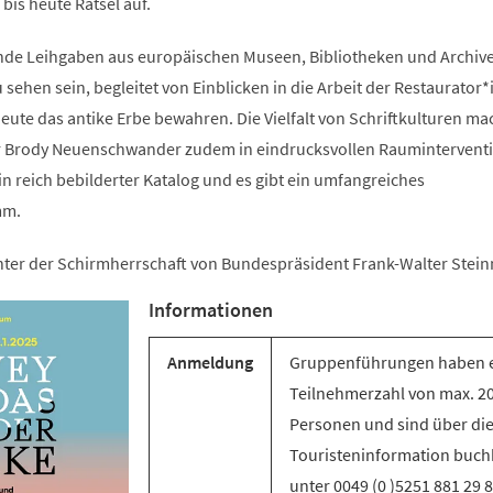
is heute Rätsel auf.
ende Leihgaben aus europäischen Museen, Bibliotheken und Archiv
sehen sein, begleitet von Einblicken in die Arbeit der Restaurator
ute das antike Erbe bewahren. Die Vielfalt von Schriftkulturen ma
er Brody Neuenschwander zudem in eindrucksvollen Raumintervent
ein reich bebilderter Katalog und es gibt ein umfangreiches
mm.
unter der Schirmherrschaft von Bundespräsident Frank-Walter Stein
Informationen
Anmeldung
Gruppenführungen haben 
Teilnehmerzahl von max. 2
Personen und sind über di
Touristeninformation buch
unter 0049 (0 )5251 881 29 8