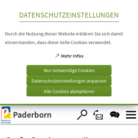
Inhalt anspringen
DATENSCHUTZEINSTELLUNGEN
Durch die Nutzung dieser Website erklären Sie sich damit
einverstanden, dass diese Seite Cookies verwendet.
(Öffnet
Mehr Infos
in
einem
Nur notwendige Cookies
neuen
Tab)
Datenschutzeinstellungen anpassen
Alle Cookies akzeptieren
Visuelle
Paderborn
Assistenzsoftware
öffnen.