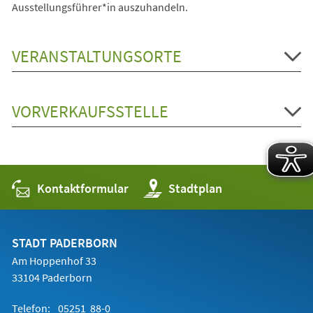
Ausstellungsführer*in auszuhandeln.
VERANSTALTUNGSORTE
VORVERKAUFSSTELLE
Kontaktformular
(Öffnet
Stadtplan
in
einem
neuen
Tab)
STADT PADERBORN
Am Hoppenhof 33
33104 Paderborn
Telefon:
05251 88-0