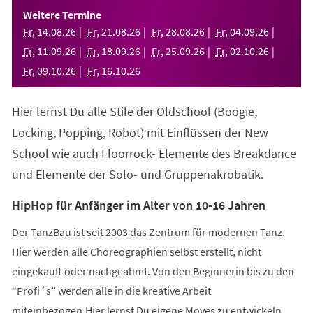
einem
Weitere Termine
neuen
Fr
,
14
.
08
.
26
Fr
,
21
.
08
.
26
Fr
,
28
.
08
.
26
Fr
,
04
.
09
.
26
Tab)
Fr
,
11
.
09
.
26
Fr
,
18
.
09
.
26
Fr
,
25
.
09
.
26
Fr
,
02
.
10
.
26
Fr
,
09
.
10
.
26
Fr
,
16
.
10
.
26
Hier lernst Du alle Stile der Oldschool (Boogie,
Locking, Popping, Robot) mit Einflüssen der New
School wie auch Floorrock- Elemente des Breakdance
und Elemente der Solo- und Gruppenakrobatik.
HipHop für Anfänger im Alter von 10-16 Jahren
Der TanzBau ist seit 2003 das Zentrum für modernen Tanz.
Hier werden alle Choreographien selbst erstellt, nicht
eingekauft oder nachgeahmt. Von den Beginnerin bis zu den
“Profi´s” werden alle in die kreative Arbeit
miteinbezogen.Hier lernst Du eigene Moves zu entwickeln,