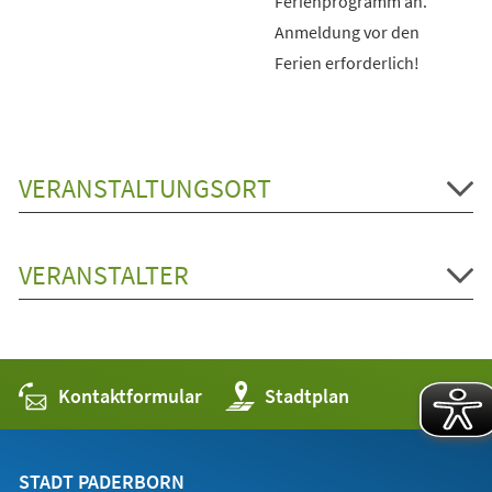
Ferienprogramm an.
Anmeldung vor den
Ferien erforderlich!
VERANSTALTUNGSORT
VERANSTALTER
Kontaktformular
(Öffnet
Stadtplan
in
einem
neuen
Tab)
STADT PADERBORN