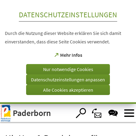
Inhalt anspringen
DATENSCHUTZEINSTELLUNGEN
Durch die Nutzung dieser Website erklären Sie sich damit
einverstanden, dass diese Seite Cookies verwendet.
(Öffnet
Mehr Infos
in
einem
Nur notwendige Cookies
neuen
Tab)
Datenschutzeinstellungen anpassen
Alle Cookies akzeptieren
Visuelle
Paderborn
Assistenzsoftware
öffnen.